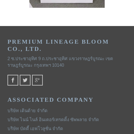
PREMIUM LINEAGE BLOOM
CO., LTD.
2 ซ.ประชาอุทิศ 9 ถ.ประชาอุทิศ แขวงราษฎร์บูรณะ เขต
ราษฎร์บูรณะ กรุงเทพฯ 10140
ASSOCIATED COMPANY
บริษัท เดินด้าย จำกัด
บริษัท ไนน์ ไนล์ อินเตอร์เทรดดิ้ง ซัพพลาย จำกัด
บริษัท บัดดี้ เอฟโวลูชั่น จำกัด