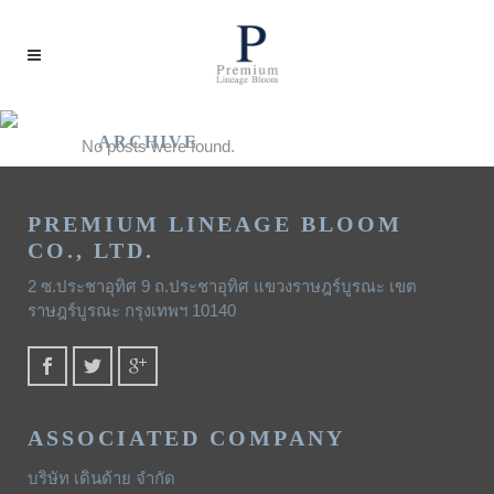
ARCHIVE
No posts were found.
PREMIUM LINEAGE BLOOM
CO., LTD.
2 ซ.ประชาอุทิศ 9 ถ.ประชาอุทิศ แขวงราษฎร์บูรณะ เขต
ราษฎร์บูรณะ กรุงเทพฯ 10140
ASSOCIATED COMPANY
บริษัท เดินด้าย จำกัด