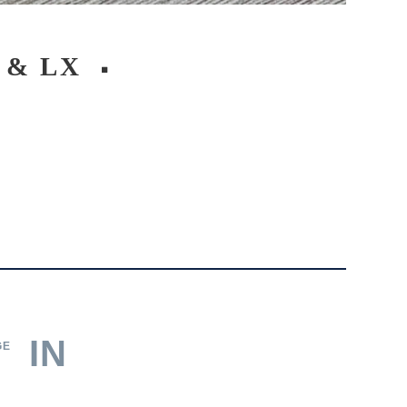
S & LX
IN
GE