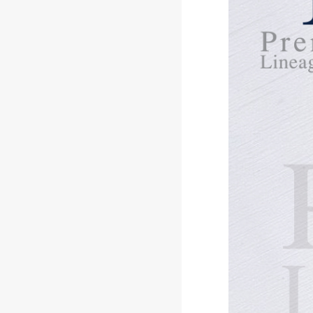
ปฏิทิน
สมุดโน๊ต