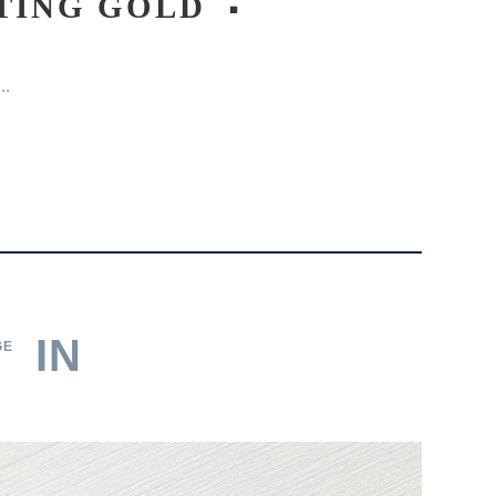
ETING GOLD
..
IN
GE