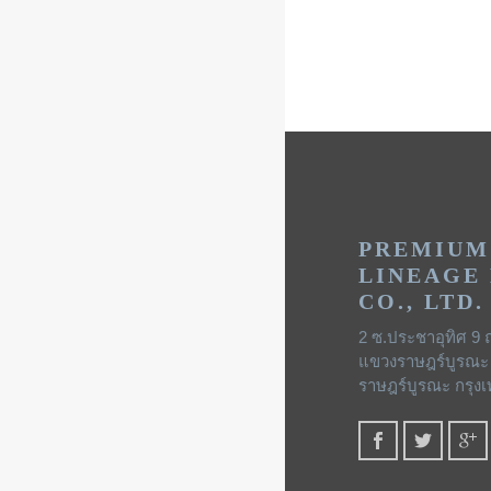
ปฏิทิน
สมุดโน๊ต
PREMIUM
LINEAGE
CO., LTD.
2 ซ.ประชาอุทิศ 9 
แขวงราษฎร์บูรณะ
ราษฎร์บูรณะ กรุง