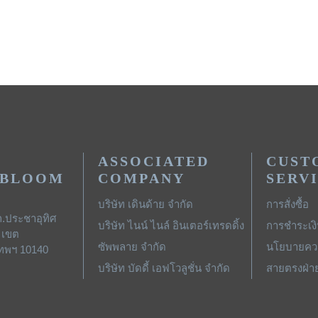
ASSOCIATED
CUST
 BLOOM
COMPANY
SERV
บริษัท เดินด้าย จำกัด
การสั่งซื้อ
ถ.ประชาอุทิศ
บริษัท ไนน์ ไนล์ อินเตอร์เทรดดิ้ง
การชำระเง
 เขต
ซัพพลาย จำกัด
นโยบายควา
เทพฯ 10140
บริษัท บัดดี้ เอฟโวลูชั่น จำกัด
สายตรงฝ่า