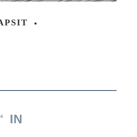
IAPSIT
IN
GE