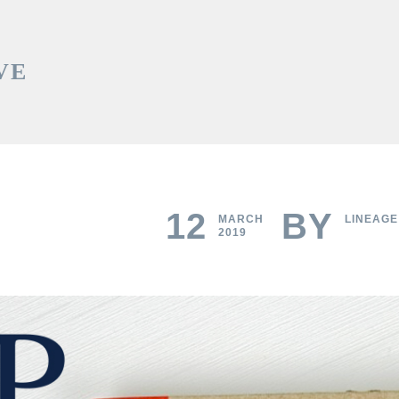
VE
12
BY
MARCH
LINEAGE
2019
Privacy Policy
Order-Payment-Delivery
น
สมุดโน๊ตรีไซเคิล
ออแกไนเซอร์