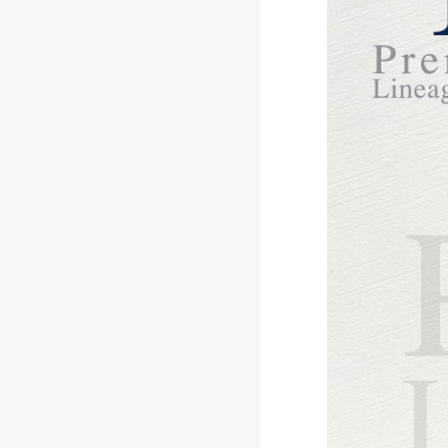
ปฏิทิน
สมุดโน๊ต