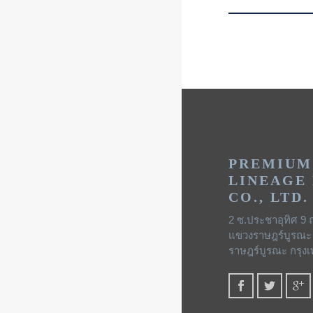
PREMIUM
LINEAGE
CO., LTD.
2 ซ.ประชาอุทิศ 9 
แขวงราษฎร์บูรณะ
ราษฎร์บูรณะ กรุง