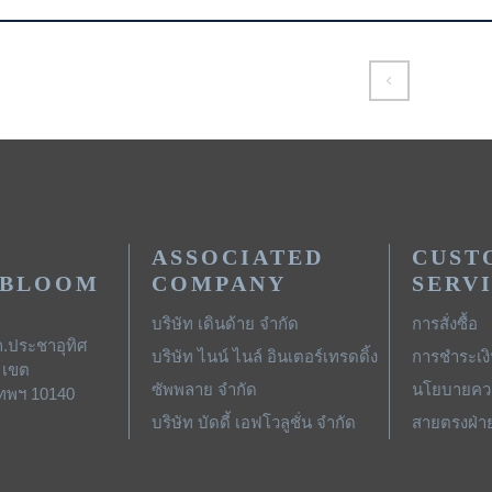
ASSOCIATED
CUST
 BLOOM
COMPANY
SERV
บริษัท เดินด้าย จำกัด
การสั่งซื้อ
ถ.ประชาอุทิศ
บริษัท ไนน์ ไนล์ อินเตอร์เทรดดิ้ง
การชำระเง
 เขต
ซัพพลาย จำกัด
นโยบายควา
เทพฯ 10140
บริษัท บัดดี้ เอฟโวลูชั่น จำกัด
สายตรงฝ่า