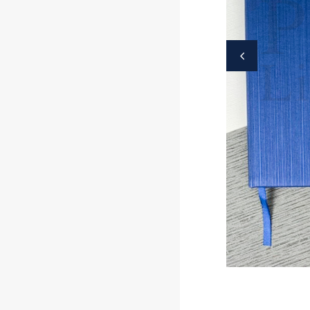
ปฏิทิน
สมุดโน๊ต