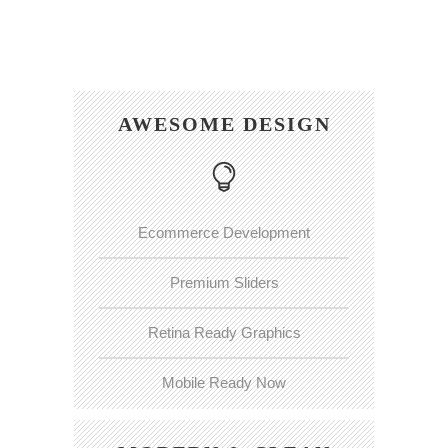
AWESOME DESIGN
Ecommerce Development
Premium Sliders
Retina Ready Graphics
Mobile Ready Now