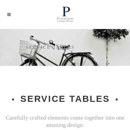
SERVICE TABLES
SERVICE TABLES
Carefully crafted elements come together into one
amazing design.