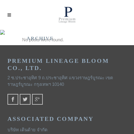
ARCHIVE
No posts were found.
PREMIUM LINEAGE BLOOM
CO., LTD.
2 ซ.ประชาอุทิศ 9 ถ.ประชาอุทิศ แขวงราษฎร์บูรณะ เขต
ราษฎร์บูรณะ กรุงเทพฯ 10140
ASSOCIATED COMPANY
บริษัท เดินด้าย จำกัด